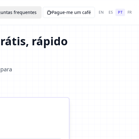
guntas frequentes
Pague-me um café
EN
ES
PT
FR
átis, rápido
 para