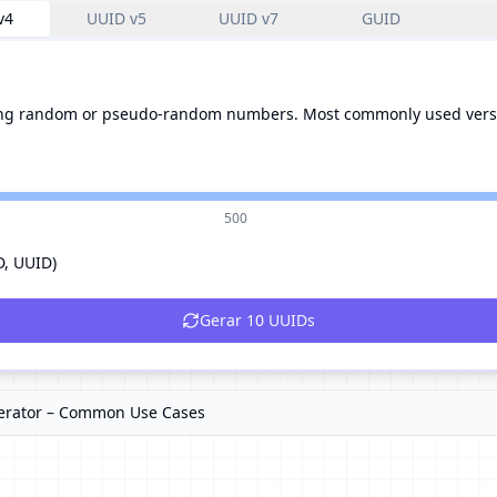
v4
UUID v5
UUID v7
GUID
g random or pseudo-random numbers. Most commonly used versio
500
D, UUID)
Gerar
10
UUIDs
nerator – Common Use Cases