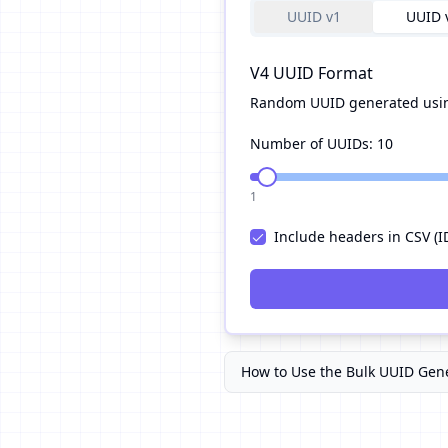
UUID v1
UUID 
V4
UUID Format
Random UUID generated usin
Number of UUIDs:
10
1
Include headers in CSV (I
How to Use the Bulk UUID Ge